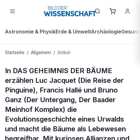
Astronomie & Physik
Erde & Umwelt
Archäologie
Gesundh
Startseite
/
Allgemein
/
Artikel
ALLGEMEIN
In DAS GEHEIMNIS DER BÄUME
Inhalt Das Geheimnis der Bäume
erzählen Luc Jacquet (Die Reise der
Pinguine), Francis Hallé und Bruno
Ganz (Der Untergang, Der Baader
Meinhof Komplex) die
Evolutionsgeschichte eines Urwalds
und macht die Bäume als Lebewesen
begreifbar. Mit kuriosen Allianzen und