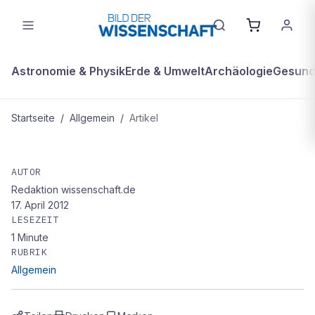
Astronomie & Physik
Erde & Umwelt
Archäologie
Gesundh
Startseite
/
Allgemein
/
Artikel
ALLGEMEIN
INHALT
AUTOR
Redaktion wissenschaft.de
17. April 2012
LESEZEIT
1
Minute
RUBRIK
Allgemein