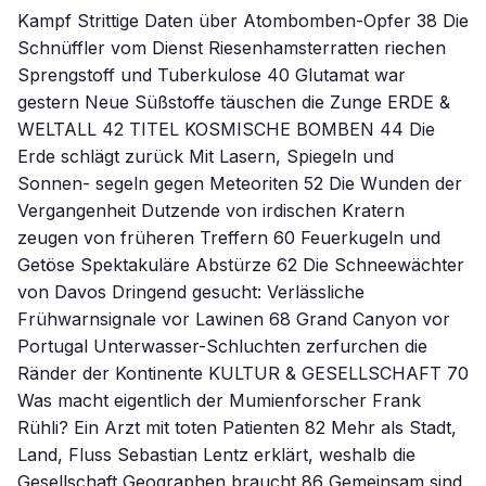
Kampf Strittige Daten über Atombomben-Opfer 38 Die
Schnüffler vom Dienst Riesenhamsterratten riechen
Sprengstoff und Tuberkulose 40 Glutamat war
gestern Neue Süßstoffe täuschen die Zunge ERDE &
WELTALL 42 TITEL KOSMISCHE BOMBEN 44 Die
Erde schlägt zurück Mit Lasern, Spiegeln und
Sonnen- segeln gegen Meteoriten 52 Die Wunden der
Vergangenheit Dutzende von irdischen Kratern
zeugen von früheren Treffern 60 Feuerkugeln und
Getöse Spektakuläre Abstürze 62 Die Schneewächter
von Davos Dringend gesucht: Verlässliche
Frühwarnsignale vor Lawinen 68 Grand Canyon vor
Portugal Unterwasser-Schluchten zerfurchen die
Ränder der Kontinente KULTUR & GESELLSCHAFT 70
Was macht eigentlich der Mumienforscher Frank
Rühli? Ein Arzt mit toten Patienten 82 Mehr als Stadt,
Land, Fluss Sebastian Lentz erklärt, weshalb die
Gesellschaft Geographen braucht 86 Gemeinsam sind