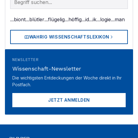
...biont
...blütler
...flügelig
...höffig
...id
...ik
...logie
...man
WAHRIG WISSENSCHAFTSLEXIKON
NEWSLETTER
Wissenschaft-Newsletter
Die wichtigsten Entdeckungen der Woche direkt in Ihr
Postfach.
JETZT ANMELDEN