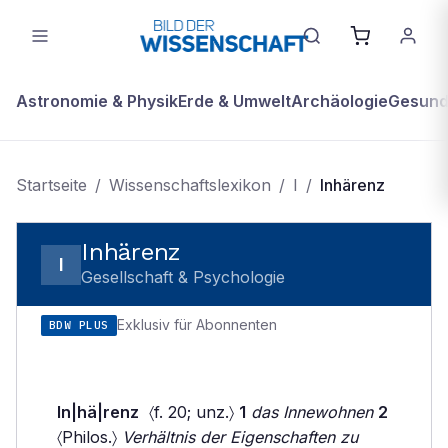
Astronomie & Physik
Erde & Umwelt
Archäologie
Gesundh
Startseite
/
Wissenschaftslexikon
/
I
/
Inhärenz
Inhärenz
I
Gesellschaft & Psychologie
Exklusiv für Abonnenten
BDW PLUS
In|hä|renz
〈f. 20; unz.〉
1
das Innewohnen
2
〈Philos.〉
Verhältnis der Eigenschaften zu