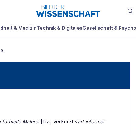
dheit & Medizin
Technik & Digitales
Gesellschaft & Psycho
el
informelle Malerei
[frz., verkürzt <
art informel