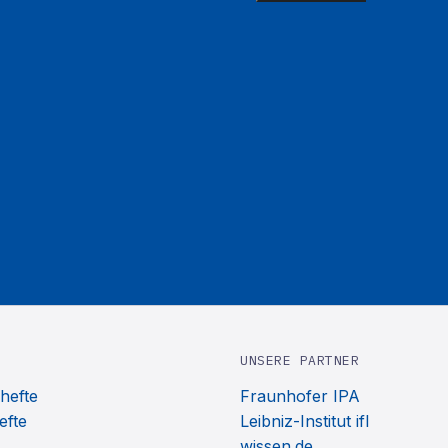
UNSERE PARTNER
hefte
Fraunhofer IPA
efte
Leibniz-Institut ifl
wissen.de