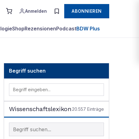
Anmelden
ABONNIEREN
logie
Shop
Rezensionen
Podcast
BDW Plus
Begriff suchen
Wissenschaftslexikon
20.557
Einträge
Begriff im Lexikon suchen