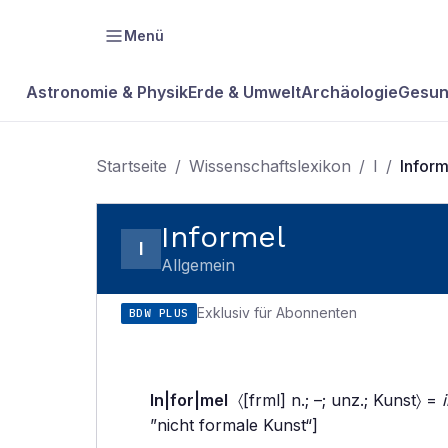
Menü
Astronomie & Physik
Erde & Umwelt
Archäologie
Gesun
Startseite
/
Wissenschaftslexikon
/
I
/
Inform
Informel
I
Allgemein
Exklusiv für Abonnenten
BDW PLUS
In|for|mel
〈[frml] n.; –; unz.; Kunst〉 =
”nicht formale Kunst“]