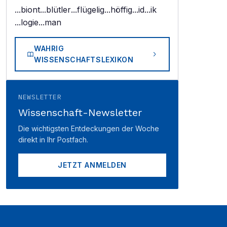
...biont
...blütler
...flügelig
...höffig
...id
...ik
...logie
...man
WAHRIG
WISSENSCHAFTSLEXIKON
NEWSLETTER
Wissenschaft-Newsletter
Die wichtigsten Entdeckungen der Woche
direkt in Ihr Postfach.
JETZT ANMELDEN