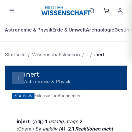
Astronomie & Physik
Erde & Umwelt
Archäologie
Gesundh
Startseite
/
Wissenschaftslexikon
/
I
/
inert
inert
I
Astronomie & Physik
Exklusiv für Abonnenten
BDW PLUS
in|ert
〈Adj.〉
1
untätig, träge
2
〈Chem.〉 Sy
inaktiv (
4)
2.1
Reaktionen nicht