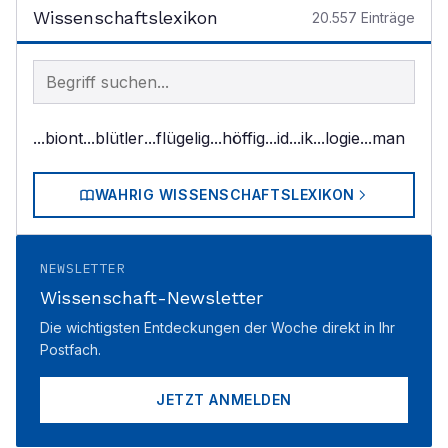
Wissenschaftslexikon
20.557
Einträge
Begriff im Lexikon suchen
...biont
...blütler
...flügelig
...höffig
...id
...ik
...logie
...man
WAHRIG WISSENSCHAFTSLEXIKON
NEWSLETTER
Wissenschaft-Newsletter
Die wichtigsten Entdeckungen der Woche direkt in Ihr
Postfach.
JETZT ANMELDEN