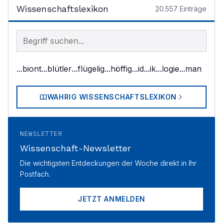
Wissenschaftslexikon
20.557
Einträge
Begriff im Lexikon suchen
...biont
...blütler
...flügelig
...höffig
...id
...ik
...logie
...man
WAHRIG WISSENSCHAFTSLEXIKON
NEWSLETTER
Wissenschaft-Newsletter
Die wichtigsten Entdeckungen der Woche direkt in Ihr
Postfach.
JETZT ANMELDEN