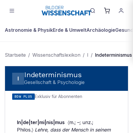
Astronomie & Physik
Erde & Umwelt
Archäologie
Gesundh
Startseite
/
Wissenschaftslexikon
/
I
/
Indeterminismus
Indeterminismus
I
Gesellschaft & Psychologie
Exklusiv für Abonnenten
BDW PLUS
In|de|ter|mi|nis|mus
〈m.; –; unz.;
Philos.〉
Lehre, dass der Mensch in seinem