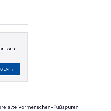
bnissen
EGEN →
ahre alte Vormenschen-Fußspuren