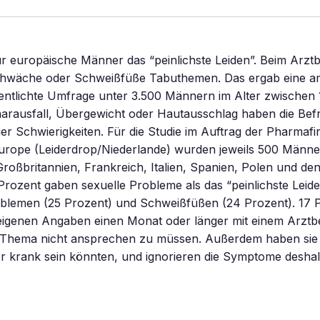
ür europäische Männer das “peinlichste Leiden”. Beim Arzt
hwäche oder Schweißfüße Tabuthemen. Das ergab eine am
entlichte Umfrage unter 3.500 Männern im Alter zwischen 
aarausfall, Übergewicht oder Hautausschlag haben die Bef
r Schwierigkeiten. Für die Studie im Auftrag der Pharmaf
rope (Leiderdrop/Niederlande) wurden jeweils 500 Männe
roßbritannien, Frankreich, Italien, Spanien, Polen und de
 Prozent gaben sexuelle Probleme als das “peinlichste Leide
blemen (25 Prozent) und Schweißfüßen (24 Prozent). 17 
igenen Angaben einen Monat oder länger mit einem Arztb
e Thema nicht ansprechen zu müssen. Außerdem haben sie
r krank sein könnten, und ignorieren die Symptome deshal