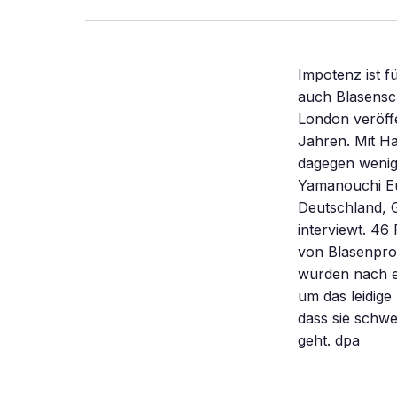
Impotenz ist f
auch Blasensc
London veröff
Jahren. Mit H
dagegen wenige
Yamanouchi Eu
Deutschland, G
interviewt. 46
von Blasenpro
würden nach e
um das leidig
dass sie schwe
geht. dpa