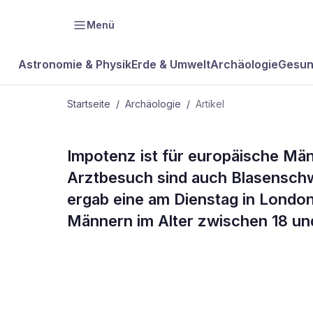
Menü
Astronomie & Physik
Erde & Umwelt
Archäologie
Gesun
Startseite
/
Archäologie
/
Artikel
ARCHÄOLOGIE
Impotenz ist für europäische Män
Impotenz, B
Arztbesuch sind auch Blasensc
ergab eine am Dienstag in London
Schweißfüß
Männern im Alter zwischen 18 un
für Männer