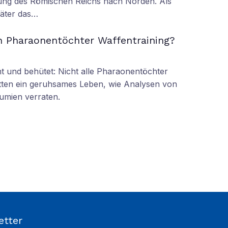
ung des Römischen Reichs nach Norden. Als
äter das…
n Pharaonentöchter Waffentraining?
 und behütet: Nicht alle Pharaonentöchter
tten ein geruhsames Leben, wie Analysen von
umien verraten.
etter