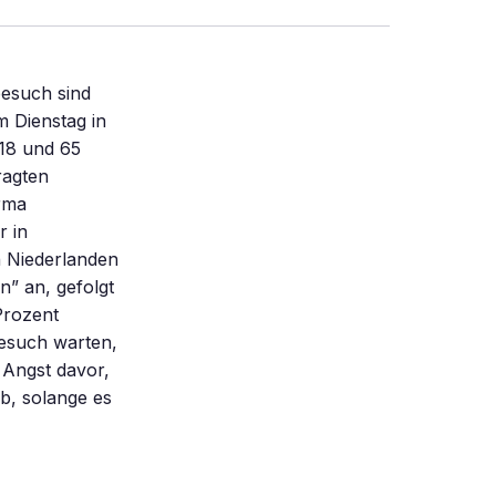
besuch sind
 Dienstag in
18 und 65
ragten
irma
r in
n Niederlanden
n” an, gefolgt
Prozent
esuch warten,
 Angst davor,
b, solange es