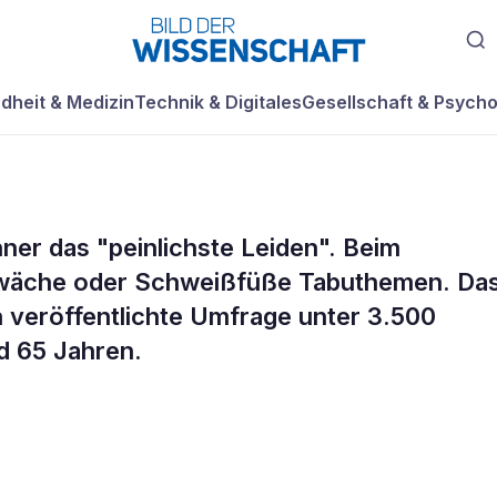
dheit & Medizin
Technik & Digitales
Gesellschaft & Psycho
ner das "peinlichste Leiden". Beim
lasenschwäche u
hwäche oder Schweißfüße Tabuthemen. Da
 veröffentlichte Umfrage unter 3.500
e sind Tabuthem
d 65 Jahren.