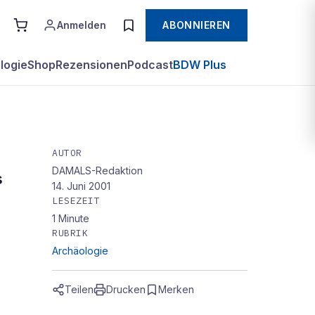
Anmelden
ABONNIEREN
logie
Shop
Rezensionen
Podcast
BDW Plus
AUTOR
DAMALS-Redaktion
nd
s
14. Juni 2001
LESEZEIT
en
1
Minute
RUBRIK
Archäologie
Teilen
Drucken
Merken