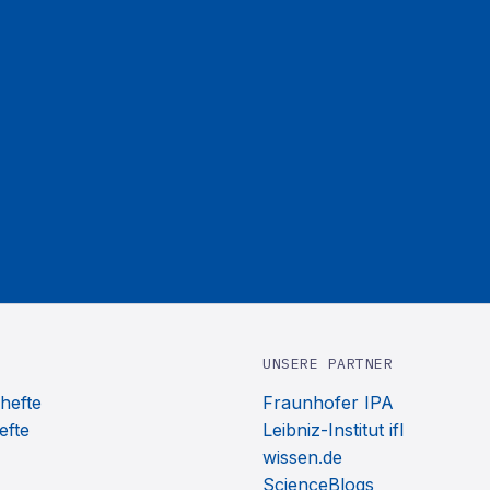
UNSERE PARTNER
hefte
Fraunhofer IPA
efte
Leibniz-Institut ifl
wissen.de
ScienceBlogs