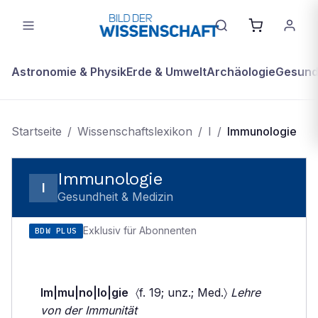
Astronomie & Physik
Erde & Umwelt
Archäologie
Gesundh
Startseite
/
Wissenschaftslexikon
/
I
/
Immunologie
Immunologie
I
Gesundheit & Medizin
Exklusiv für Abonnenten
BDW PLUS
Im|mu|no|lo|gie
〈f. 19; unz.; Med.〉
Lehre
von der Immunität