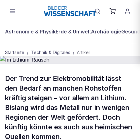
Astronomie & Physik
Erde & Umwelt
Archäologie
Gesundh
Startseite
/
Technik & Digitales
/
Artikel
BDW Plus
TECHNIK & DIGITALES
Der Trend zur Elektromobilität lässt
Im Lithium-Rausch
den Bedarf an manchen Rohstoffen
kräftig steigen – vor allem an Lithium.
Bislang wird das Metall nur in wenigen
Regionen der Welt gefördert. Doch
künftig könnte es auch aus heimischen
Quellen kommen.