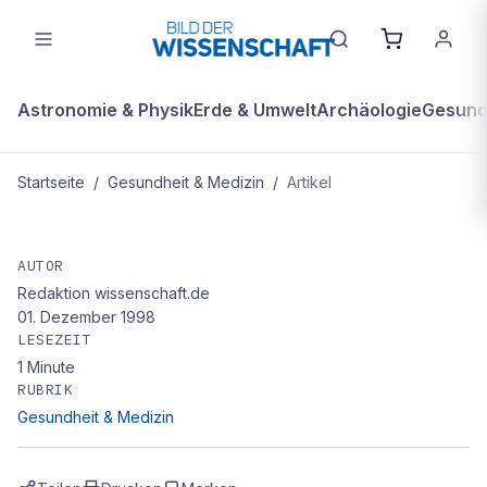
Astronomie & Physik
Erde & Umwelt
Archäologie
Gesundh
Startseite
/
Gesundheit & Medizin
/
Artikel
GESUNDHEIT & MEDIZIN
Im grünen Genlabor
AUTOR
Redaktion wissenschaft.de
01. Dezember 1998
LESEZEIT
1
Minute
RUBRIK
Gesundheit & Medizin