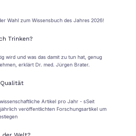
 der Wahl zum Wissensbuch des Jahres 2026!
N
ch Trinken?
tig wird und was das damit zu tun hat, genug
ehmen, erklärt Dr. med. Jürgen Brater.
N
 Qualität
wissenschaftliche Artikel pro Jahr - sSeit
r jährlich veröffentlichten Forschungsartikel um
estiegen
N
 der Welt?