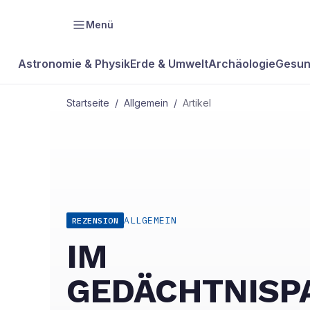
Menü
Astronomie & Physik
Erde & Umwelt
Archäologie
Gesun
Startseite
/
Allgemein
/
Artikel
ALLGEMEIN
REZENSION
IM
GEDÄCHTNISP