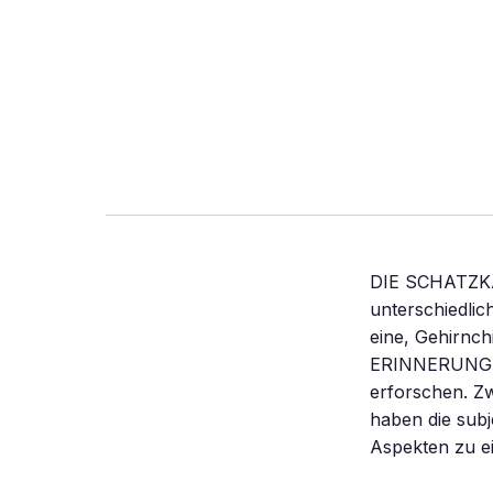
DIE SCHATZKA
unterschiedlic
eine, Gehirn
ERINNERUNG Da
erforschen. Zw
haben die subj
Aspekten zu e