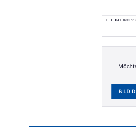
LITERATURWISS
Möchte
BILD 