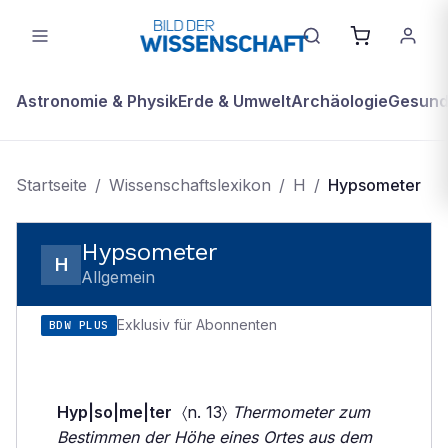
Astronomie & Physik
Erde & Umwelt
Archäologie
Gesundh
Startseite
/
Wissenschaftslexikon
/
H
/
Hypsometer
Hypsometer
H
Allgemein
Exklusiv für Abonnenten
BDW PLUS
Hyp|so|me|ter
〈n. 13〉
Thermometer zum
Bestimmen der Höhe eines Ortes aus dem