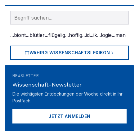
Begriff im Lexikon suchen
...biont
...blütler
...flügelig
...höffig
...id
...ik
...logie
...man
WAHRIG WISSENSCHAFTSLEXIKON
NEWSLETTER
Wissenschaft-Newsletter
Die wichtigsten Entdeckungen der Woche direkt in Ihr
Postfach.
JETZT ANMELDEN