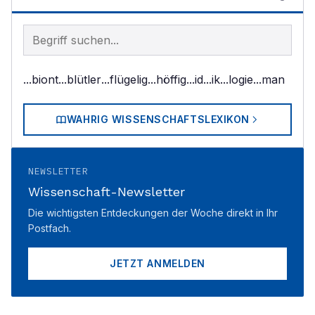
Begriff im Lexikon suchen
...biont
...blütler
...flügelig
...höffig
...id
...ik
...logie
...man
WAHRIG WISSENSCHAFTSLEXIKON
NEWSLETTER
Wissenschaft-Newsletter
Die wichtigsten Entdeckungen der Woche direkt in Ihr
Postfach.
JETZT ANMELDEN