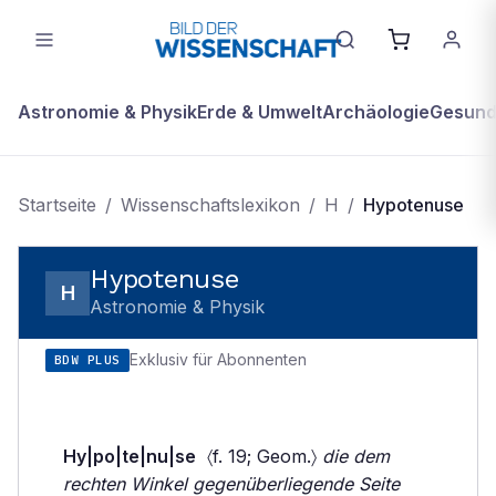
Astronomie & Physik
Erde & Umwelt
Archäologie
Gesundh
Startseite
/
Wissenschaftslexikon
/
H
/
Hypotenuse
Hypotenuse
H
Astronomie & Physik
Exklusiv für Abonnenten
BDW PLUS
Hy|po|te|nu|se
〈f. 19; Geom.〉
die dem
rechten Winkel gegenüberliegende Seite