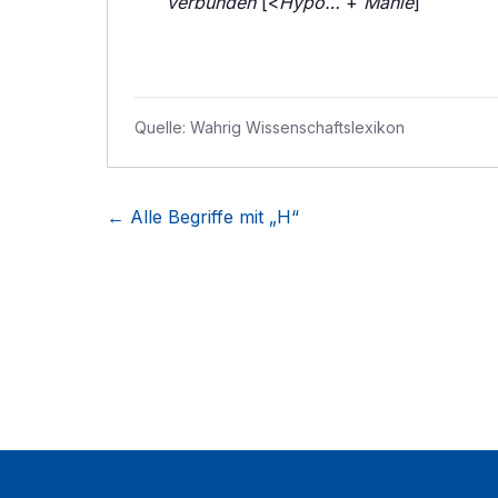
verbunden
[<
Hypo…
+
Manie
]
Quelle:
Wahrig Wissenschaftslexikon
← Alle Begriffe mit „
H
“