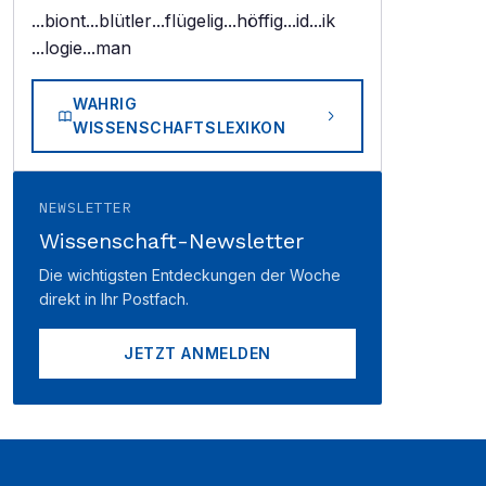
...biont
...blütler
...flügelig
...höffig
...id
...ik
...logie
...man
WAHRIG
WISSENSCHAFTSLEXIKON
NEWSLETTER
Wissenschaft-Newsletter
Die wichtigsten Entdeckungen der Woche
direkt in Ihr Postfach.
JETZT ANMELDEN