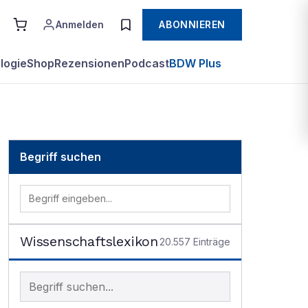
Anmelden
ABONNIEREN
logie
Shop
Rezensionen
Podcast
BDW Plus
Begriff suchen
Wissenschaftslexikon
20.557
Einträge
Begriff im Lexikon suchen