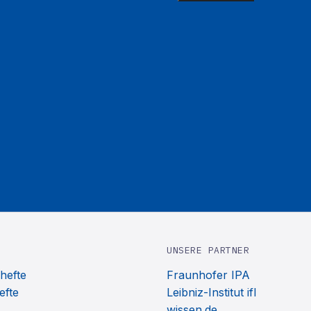
UNSERE PARTNER
hefte
Fraunhofer IPA
efte
Leibniz-Institut ifl
wissen.de