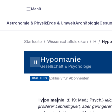
Menü
Astronomie & Physik
Erde & Umwelt
Archäologie
Gesun
Startseite
/
Wissenschaftslexikon
/
H
/
Hypo
Hypomanie
H
Gesellschaft & Psychologie
Exklusiv für Abonnenten
BDW PLUS
Hy|po|ma|nie
〈f. 19; Med.; Psych.〉
lei
größerer Lebhaftigkeit, aber geringerer