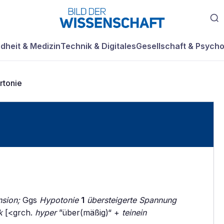
dheit & Medizin
Technik & Digitales
Gesellschaft & Psycho
rtonie
sion;
Ggs
Hypotonie
1
übersteigerte Spannung
k
[<grch.
hyper
”über(mäßig)“ +
teinein