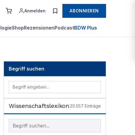
Anmelden
ABONNIEREN
logie
Shop
Rezensionen
Podcast
BDW Plus
Begriff suchen
Wissenschaftslexikon
20.557
Einträge
Begriff im Lexikon suchen