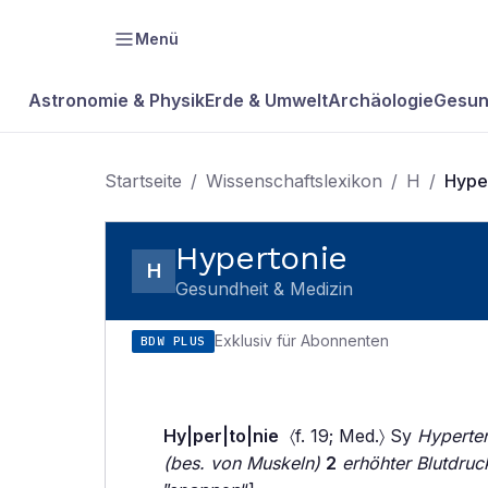
Menü
Astronomie & Physik
Erde & Umwelt
Archäologie
Gesun
Startseite
/
Wissenschaftslexikon
/
H
/
Hype
Hypertonie
H
Gesundheit & Medizin
Exklusiv für Abonnenten
BDW PLUS
Hy|per|to|nie
〈f. 19; Med.〉 Sy
Hyperten
(bes. von Muskeln)
2
erhöhter Blutdruc