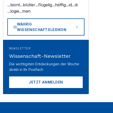
...biont
...blütler
...flügelig
...höffig
...id
...ik
...logie
...man
WAHRIG
WISSENSCHAFTSLEXIKON
NEWSLETTER
Wissenschaft-Newsletter
Die wichtigsten Entdeckungen der Woche
direkt in Ihr Postfach.
JETZT ANMELDEN