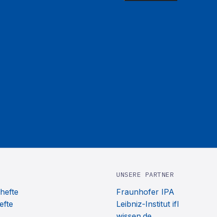
UNSERE PARTNER
hefte
Fraunhofer IPA
efte
Leibniz-Institut ifl
wissen.de