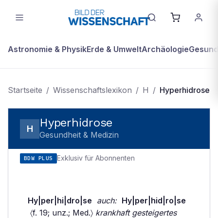
Astronomie & Physik
Erde & Umwelt
Archäologie
Gesundh
Startseite
/
Wissenschaftslexikon
/
H
/
Hyperhidrose
Hyperhidrose
H
Gesundheit & Medizin
Exklusiv für Abonnenten
BDW PLUS
Hy|per|hi|dro|se
auch:
Hy|per|hid|ro|se
〈f. 19; unz.; Med.〉
krankhaft gesteigertes