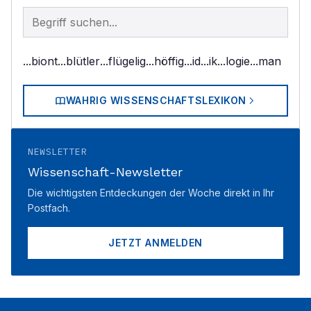
Begriff im Lexikon suchen
...biont
...blütler
...flügelig
...höffig
...id
...ik
...logie
...man
WAHRIG WISSENSCHAFTSLEXIKON
NEWSLETTER
Wissenschaft-Newsletter
Die wichtigsten Entdeckungen der Woche direkt in Ihr
Postfach.
JETZT ANMELDEN