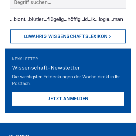
...biont
...blütler
...flügelig
...höffig
...id
...ik
...logie
...man
WAHRIG WISSENSCHAFTSLEXIKON
NEWSLETTER
Wissenschaft-Newsletter
Die wichtigsten Entdeckungen der Woche direkt in Ihr
Postfach.
JETZT ANMELDEN