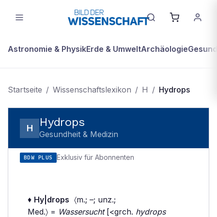
Astronomie & Physik
Erde & Umwelt
Archäologie
Gesundh
Startseite
/
Wissenschaftslexikon
/
H
/
Hydrops
Hydrops
H
Gesundheit & Medizin
Exklusiv für Abonnenten
BDW PLUS
♦
Hy|drops
〈m.; –; unz.;
Med.〉 =
Wassersucht
[<grch.
hydrops