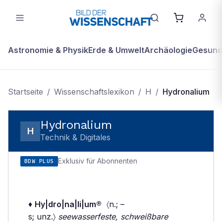
Astronomie & Physik
Erde & Umwelt
Archäologie
Gesundh
Startseite
/
Wissenschaftslexikon
/
H
/
Hydronalium
Hydronalium
H
Technik & Digitales
Exklusiv für Abonnenten
BDW PLUS
♦
Hy|dro|na|li|um®
〈n.; –
s; unz.〉
seewasserfeste, schweißbare