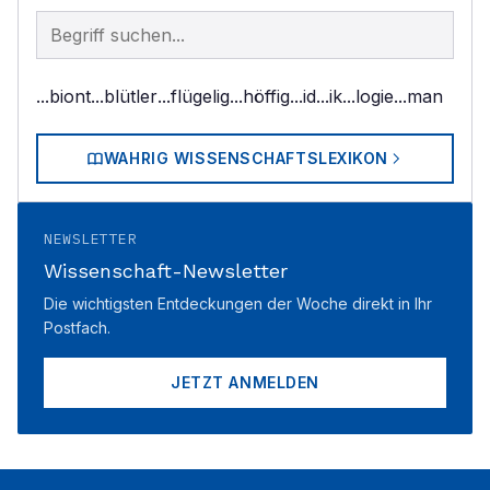
Begriff im Lexikon suchen
...biont
...blütler
...flügelig
...höffig
...id
...ik
...logie
...man
WAHRIG WISSENSCHAFTSLEXIKON
NEWSLETTER
Wissenschaft-Newsletter
Die wichtigsten Entdeckungen der Woche direkt in Ihr
Postfach.
JETZT ANMELDEN