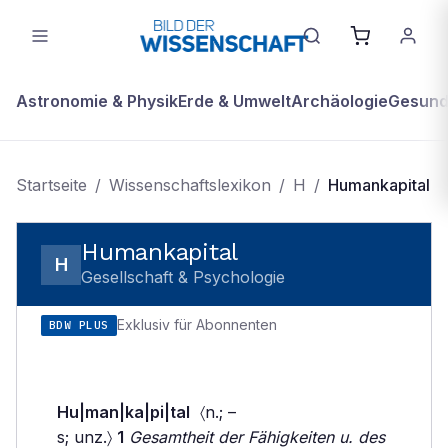
Astronomie & Physik
Erde & Umwelt
Archäologie
Gesundh
Startseite
/
Wissenschaftslexikon
/
H
/
Humankapital
Humankapital
H
Gesellschaft & Psychologie
Exklusiv für Abonnenten
BDW PLUS
Hu|man|ka|pi|tal
〈n.; –
s; unz.〉
1
Gesamtheit der Fähigkeiten u. des