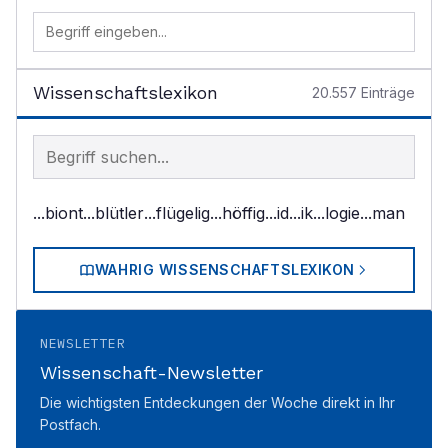
Wissenschaftslexikon
20.557
Einträge
Begriff im Lexikon suchen
...biont
...blütler
...flügelig
...höffig
...id
...ik
...logie
...man
WAHRIG WISSENSCHAFTSLEXIKON
NEWSLETTER
Wissenschaft-Newsletter
Die wichtigsten Entdeckungen der Woche direkt in Ihr
Postfach.