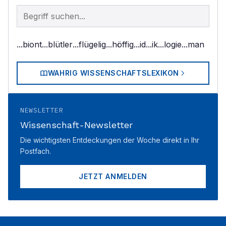
Begriff im Lexikon suchen
...biont
...blütler
...flügelig
...höffig
...id
...ik
...logie
...man
WAHRIG WISSENSCHAFTSLEXIKON
NEWSLETTER
Wissenschaft-Newsletter
Die wichtigsten Entdeckungen der Woche direkt in Ihr
Postfach.
JETZT ANMELDEN