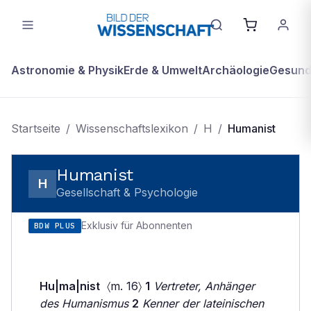
Astronomie & Physik
Erde & Umwelt
Archäologie
Gesundh
Startseite
/
Wissenschaftslexikon
/
H
/
Humanist
Humanist
H
Gesellschaft & Psychologie
Exklusiv für Abonnenten
BDW PLUS
Hu|ma|nist
〈m. 16〉
1
Vertreter, Anhänger
des Humanismus
2
Kenner der lateinischen