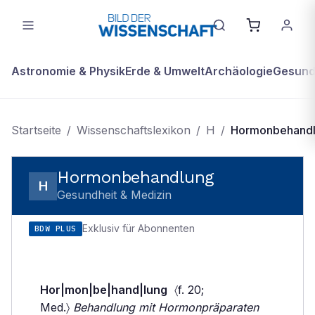
Astronomie & Physik
Erde & Umwelt
Archäologie
Gesundh
Startseite
/
Wissenschaftslexikon
/
H
/
Hormonbehand
Hormonbehandlung
H
Gesundheit & Medizin
Exklusiv für Abonnenten
BDW PLUS
Hor|mon|be|hand|lung
〈f. 20;
Med.〉
Behandlung mit Hormonpräparaten