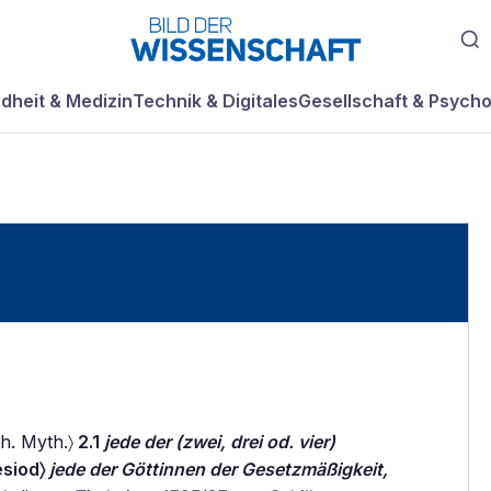
dheit & Medizin
Technik & Digitales
Gesellschaft & Psycho
ch. Myth.〉
2.1
jede der (zwei, drei od. vier)
esiod〉
jede der Göttinnen der Gesetzmäßigkeit,