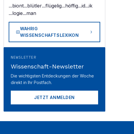
...biont
...blütler
...flügelig
...höffig
...id
...ik
...logie
...man
WAHRIG
WISSENSCHAFTSLEXIKON
NEWSLETTER
Wissenschaft-Newsletter
Die wichtigsten Entdeckungen der Woche
direkt in Ihr Postfach.
JETZT ANMELDEN