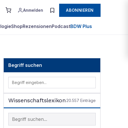
Anmelden
ABONNIEREN
logie
Shop
Rezensionen
Podcast
BDW Plus
Begriff suchen
Wissenschaftslexikon
20.557
Einträge
Begriff im Lexikon suchen