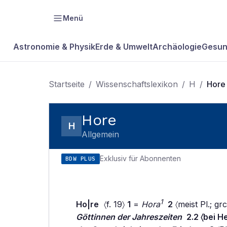
Menü
Astronomie & Physik
Erde & Umwelt
Archäologie
Gesun
Startseite
/
Wissenschaftslexikon
/
H
/
Hore
Hore
H
Allgemein
Exklusiv für Abonnenten
BDW PLUS
1
Ho|re
〈f. 19〉
1
=
Hora
2
〈meist Pl.; gr
Göttinnen der Jahreszeiten
2.2 〈bei H