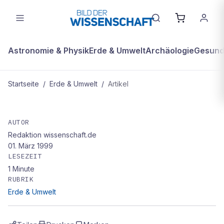
Astronomie & Physik
Erde & Umwelt
Archäologie
Gesundh
Startseite
/
Erde & Umwelt
/
Artikel
ERDE & UMWELT
homepage des monats: Erdbeben
AUTOR
Redaktion wissenschaft.de
01. März 1999
LESEZEIT
1
Minute
RUBRIK
Erde & Umwelt