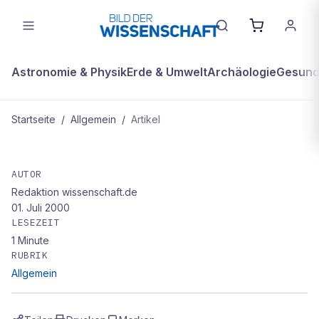
Astronomie & Physik
Erde & Umwelt
Archäologie
Gesundh
Startseite
/
Allgemein
/
Artikel
ALLGEMEIN
homepage des Monats: Ägypten
AUTOR
Redaktion wissenschaft.de
01. Juli 2000
LESEZEIT
1
Minute
RUBRIK
Allgemein