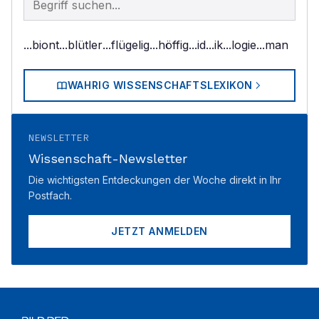
...biont
...blütler
...flügelig
...höffig
...id
...ik
...logie
...man
WAHRIG WISSENSCHAFTSLEXIKON
NEWSLETTER
Wissenschaft-Newsletter
Die wichtigsten Entdeckungen der Woche direkt in Ihr
Postfach.
JETZT ANMELDEN