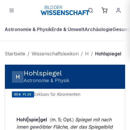
Astronomie & Physik
Erde & Umwelt
Archäologie
Gesundh
Startseite
/
Wissenschaftslexikon
/
H
/
Hohlspiegel
Hohlspiegel
H
Astronomie & Physik
Exklusiv für Abonnenten
BDW PLUS
Hohl|spie|gel
〈m. 5; Opt.〉
Spiegel mit nach
innen gewölbter Fläche, der das Spiegelbild