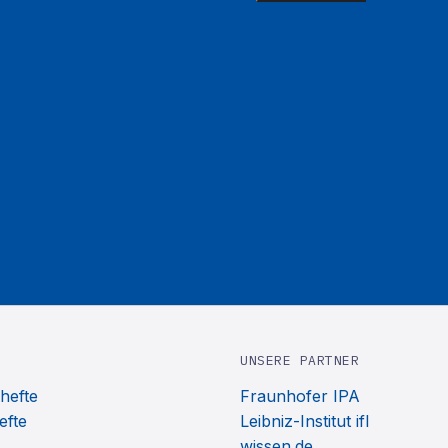
UNSERE PARTNER
hefte
Fraunhofer IPA
efte
Leibniz-Institut ifl
wissen.de