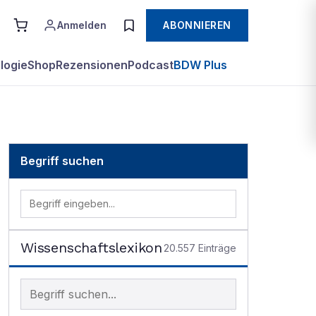
Anmelden
ABONNIEREN
logie
Shop
Rezensionen
Podcast
BDW Plus
Begriff suchen
Wissenschaftslexikon
20.557
Einträge
Begriff im Lexikon suchen