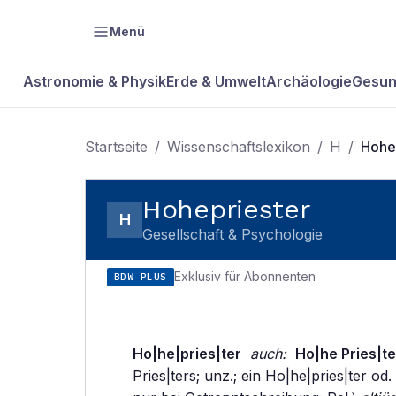
Menü
Astronomie & Physik
Erde & Umwelt
Archäologie
Gesun
Startseite
/
Wissenschaftslexikon
/
H
/
Hohe
Hohepriester
H
Gesellschaft & Psychologie
Exklusiv für Abonnenten
BDW PLUS
Ho|he|pries|ter
auch:
Ho|he Pries|te
Pries|ters; unz.; ein Ho|he|pries|ter od