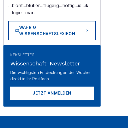
...biont
...blütler
...flügelig
...höffig
...id
...ik
...logie
...man
WAHRIG
WISSENSCHAFTSLEXIKON
NEWSLETTER
Wissenschaft-Newsletter
Die wichtigsten Entdeckungen der Woche
direkt in Ihr Postfach.
JETZT ANMELDEN