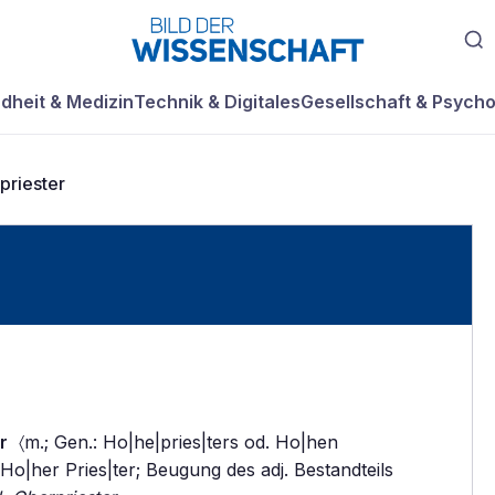
dheit & Medizin
Technik & Digitales
Gesellschaft & Psycho
priester
r
〈m.; Gen.: Ho|he|pries|ters od. Ho|hen
. Ho|her Pries|ter; Beugung des adj. Bestandteils