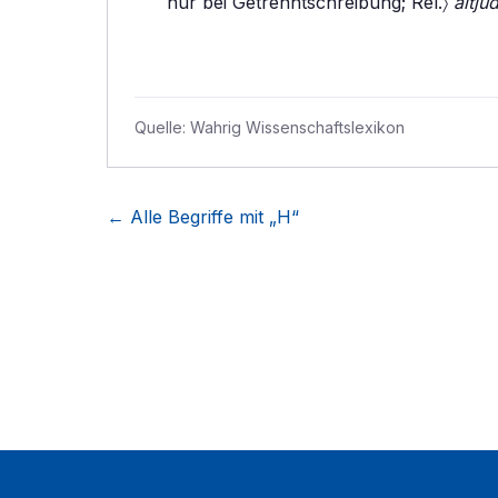
nur bei Getrenntschreibung; Rel.〉
altjü
Quelle:
Wahrig Wissenschaftslexikon
← Alle Begriffe mit „
H
“