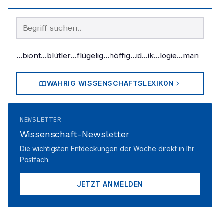
Begriff im Lexikon suchen
...biont
...blütler
...flügelig
...höffig
...id
...ik
...logie
...man
WAHRIG WISSENSCHAFTSLEXIKON
NEWSLETTER
Wissenschaft-Newsletter
Die wichtigsten Entdeckungen der Woche direkt in Ihr
Postfach.
JETZT ANMELDEN