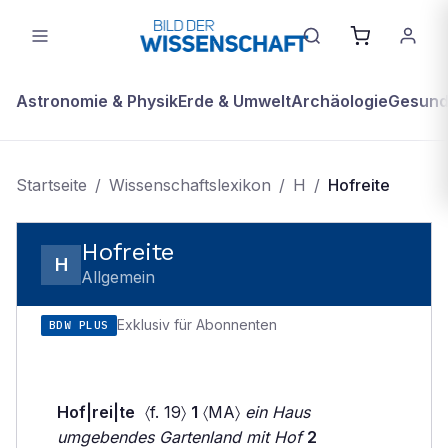
Astronomie & Physik
Erde & Umwelt
Archäologie
Gesundh
Startseite
/
Wissenschaftslexikon
/
H
/
Hofreite
Hofreite
H
Allgemein
Exklusiv für Abonnenten
BDW PLUS
Hof|rei|te
〈f. 19〉
1
〈MA〉
ein Haus
umgebendes Gartenland mit Hof
2