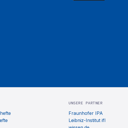
UNSERE PARTNER
hefte
Fraunhofer IPA
efte
Leibniz-Institut ifl
wissen.de