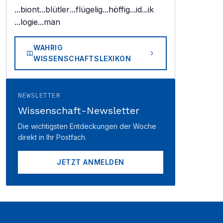
...biont
...blütler
...flügelig
...höffig
...id
...ik
...logie
...man
WAHRIG
WISSENSCHAFTSLEXIKON
NEWSLETTER
Wissenschaft-Newsletter
Die wichtigsten Entdeckungen der Woche
direkt in Ihr Postfach.
JETZT ANMELDEN