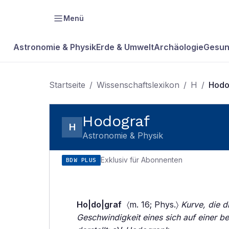
Menü
Astronomie & Physik
Erde & Umwelt
Archäologie
Gesun
Startseite
/
Wissenschaftslexikon
/
H
/
Hodo
Hodograf
H
Astronomie & Physik
Exklusiv für Abonnenten
BDW PLUS
Ho|do|graf
〈m. 16; Phys.〉
Kurve, die d
Geschwindigkeit eines sich auf einer 