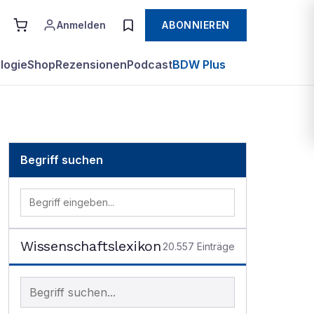
Anmelden
ABONNIEREN
logie
Shop
Rezensionen
Podcast
BDW Plus
Begriff suchen
Wissenschaftslexikon
20.557
Einträge
Begriff im Lexikon suchen