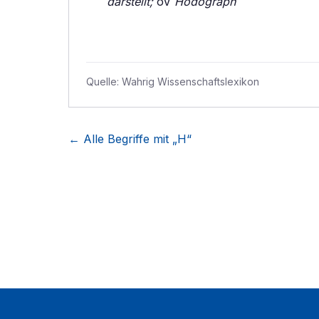
darstellt;
oV
Hodograph
Quelle:
Wahrig Wissenschaftslexikon
← Alle Begriffe mit „
H
“