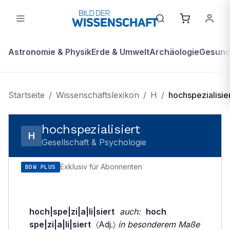
Astronomie & Physik
Erde & Umwelt
Archäologie
Gesundh
Startseite
/
Wissenschaftslexikon
/
H
/
hochspezialisie
hochspezialisiert
H
Gesellschaft & Psychologie
Exklusiv für Abonnenten
BDW PLUS
hoch|spe|zi|a|li|siert
auch:
hoch
spe|zi|a|li|siert
〈Adj.〉
in besonderem Maße