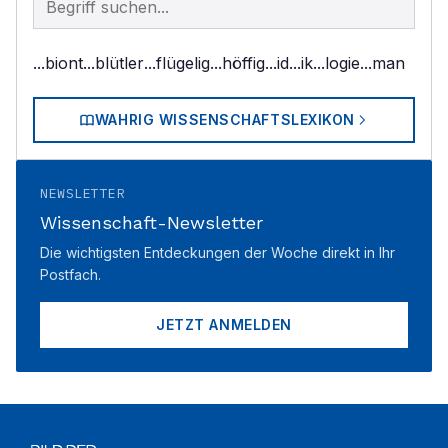
...biont
...blütler
...flügelig
...höffig
...id
...ik
...logie
...man
WAHRIG WISSENSCHAFTSLEXIKON
NEWSLETTER
Wissenschaft-Newsletter
Die wichtigsten Entdeckungen der Woche direkt in Ihr
Postfach.
JETZT ANMELDEN