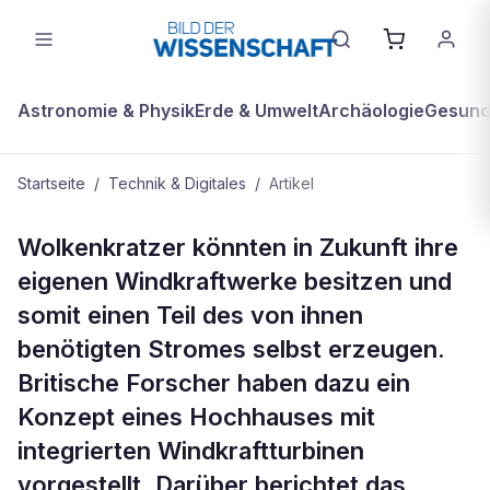
Astronomie & Physik
Erde & Umwelt
Archäologie
Gesundh
Startseite
/
Technik & Digitales
/
Artikel
TECHNIK & DIGITALES
Wolkenkratzer könnten in Zukunft ihre
Hochhäuser der Zukunft könnten
eigenen Windkraftwerke besitzen und
ihre eigenen Windkraftwerke
somit einen Teil des von ihnen
beherbergen
benötigten Stromes selbst erzeugen.
Britische Forscher haben dazu ein
Konzept eines Hochhauses mit
integrierten Windkraftturbinen
vorgestellt. Darüber berichtet das