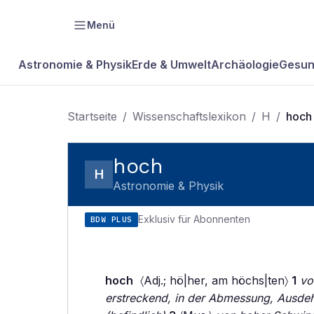
Menü
Astronomie & Physik
Erde & Umwelt
Archäologie
Gesun
Startseite
/
Wissenschaftslexikon
/
H
/
hoch
hoch
H
Astronomie & Physik
Exklusiv für Abonnenten
BDW PLUS
hoch
〈Adj.; hö|her, am höchs|ten〉
1
vo
erstreckend, in der Abmessung, Ausde