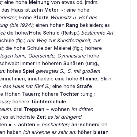
t;
eine hohe
Meinung
von etwas od. jmdm.
das Haus ist zehn
Meter
~; eine hohe
riester;
Hohe
Pforte
Wohnsitz u. Hof des
ung (bis 1924);
einen hohen
Rang
bekleiden; es
el;
die hohe/Hohe
Schule
〈Reitsp.〉
bestimmte Art
chule 〈fig.〉
der Weg zur Kunstfertigkeit, zur
t;
die hohe Schule der Malerei 〈fig.〉; höhere
blegen kann, Oberschule, Gymnasium;
hohe
 schwebt immer in höheren
Sphären
〈umg.;
nn;
hohes
Spiel
gewagtes S., S. mit großem
 einnehmen, innehaben; eine hohe
Stimme,
Stirn
~
das Haus hat fünf S.;
eine hohe
Strafe
ie Hohen Tauern; höhere
Tochter
〈umg.;
ause;
höhere
Töchterschule
zeum;
drei
Treppen
~ wohnen
im dritten
;
es ist höchste
Zeit
es ist dringend
len ● ~
achten
=
hochachten;
anrechnen:
ich
etan haben
ich erkenne es sehr an;
höher
bieten