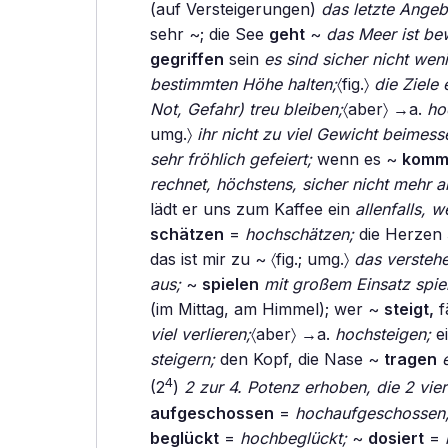
(auf Versteigerungen)
das letzte Angeb
sehr ~; die See
geht
~
das Meer ist be
gegriffen
sein
es sind sicher nicht wen
bestimmten Höhe halten;
〈fig.〉
die Ziele
Not, Gefahr) treu bleiben;
〈aber〉 →a.
ho
umg.〉
ihr nicht zu viel Gewicht beimess
sehr fröhlich gefeiert;
wenn es ~
komm
rechnet, höchstens, sicher nicht mehr a
lädt er uns zum Kaffee ein
allenfalls, w
schätzen
=
hochschätzen;
die Herzen
das ist mir zu ~ 〈fig.; umg.〉
das verstehe
aus;
~
spielen
mit großem Einsatz spie
(im Mittag, am Himmel); wer ~
steigt,
f
viel verlieren;
〈aber〉 →a.
hochsteigen;
e
steigern;
den Kopf, die Nase ~
tragen
4
(2
)
2 zur 4. Potenz erhoben, die 2 vi
aufgeschossen
=
hochaufgeschossen
beglückt
=
hochbeglückt;
~
dosiert
=