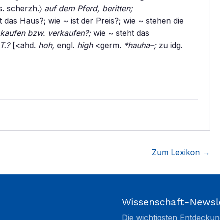
. scherzh.〉
auf dem Pferd, beritten;
t das Haus?; wie ~ ist der Preis?; wie ~ stehen die
kaufen bzw. verkaufen?;
wie ~ steht das
T.?
[<ahd.
hoh,
engl.
high
<germ.
*hauha–;
zu idg.
Zum Lexikon →
Wissenschaft-Newsl
Die wichtigsten Entdeckun