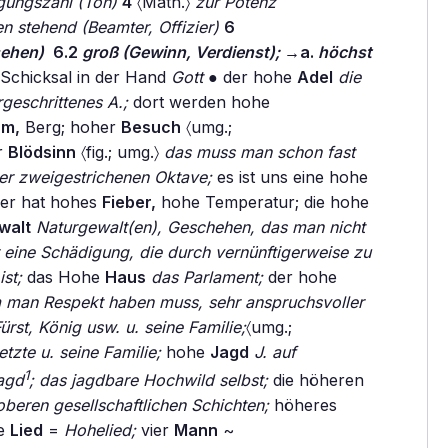
gungszahl (Ton)
4
〈Math.〉
zur Potenz
n stehend (Beamter, Offizier)
6
sehen)
6.2
groß (Gewinn, Verdienst);
→a.
höchst
Schicksal in der Hand
Gott
● der hohe
Adel
die
geschrittenes A.;
dort werden hohe
m,
Berg; hoher
Besuch
〈umg.;
r
Blödsinn
〈fig.; umg.〉
das muss man schon fast
er zweigestrichenen Oktave;
es ist uns eine hohe
er hat hohes
Fieber,
hohe Temperatur; die hohe
walt
Naturgewalt(en), Geschehen, das man nicht
 eine Schädigung, die durch vernünftigerweise zu
st;
das Hohe
Haus
das Parlament;
der hohe
m man Respekt haben muss, sehr anspruchsvoller
ürst, König usw. u. seine Familie;
〈umg.;
tzte u. seine Familie;
hohe
Jagd
J. auf
1
agd
;
das jagdbare Hochwild selbst;
die höheren
oberen gesellschaftlichen Schichten;
höheres
e
Lied
=
Hohelied;
vier
Mann
~