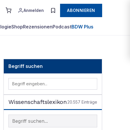
Anmelden
ABONNIEREN
logie
Shop
Rezensionen
Podcast
BDW Plus
Begriff suchen
Wissenschaftslexikon
20.557
Einträge
Begriff im Lexikon suchen