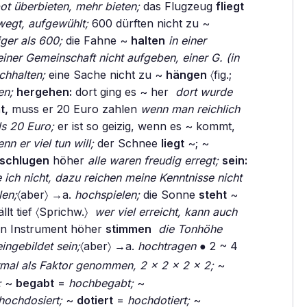
ot überbieten, mehr bieten;
das Flugzeug
fliegt
wegt, aufgewühlt;
600 dürften nicht zu ~
iger als 600;
die Fahne ~
halten
in einer
 einer Gemeinschaft nicht aufgeben, einer G. (in
chhalten;
eine Sache nicht zu ~
hängen
〈fig.;
en;
hergehen:
dort ging es ~ her
dort wurde
t,
muss er 20 Euro zahlen
wenn man reichlich
ls 20 Euro;
er ist so geizig, wenn es ~ kommt,
enn er viel tun will;
der Schnee
liegt
~; ~
schlugen
höher
alle waren freudig erregt;
sein:
 ich nicht, dazu reichen meine Kenntnisse nicht
len;
〈aber〉 →a.
hochspielen;
die Sonne
steht
~
ällt tief 〈Sprichw.〉
wer viel erreicht, kann auch
in Instrument höher
stimmen
die Tonhöhe
eingebildet sein;
〈aber〉 →a.
hochtragen
● 2 ~ 4
ermal als Faktor genommen, 2 x 2 x 2 x 2;
~
;
~
begabt
=
hochbegabt;
~
hochdosiert;
~
dotiert
=
hochdotiert;
~