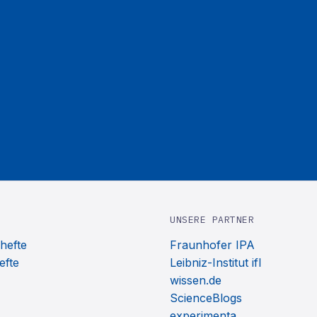
UNSERE PARTNER
hefte
Fraunhofer IPA
efte
Leibniz-Institut ifl
wissen.de
ScienceBlogs
experimenta