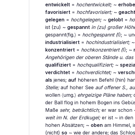
entwickelt
=
hochentwickelt;
~
erhob
favorisiert
=
hochfavorisiert;
~
geacht
gelegen
=
hochgelegen;
~
gelobt
=
ho
ist (zu) ~
gespannt
in (zu) großer Höh
gespannt〈fig.〉 =
hochgespannt (
I); ~ u
industrialisiert
=
hochindustrialisiert;
konzentriert
=
hochkonzentriert (
I); ~
Angehörigen der oberen Stände u. das 
qualifiziert
=
hochqualifiziert;
~
spezia
verdichtet
=
hochverdichtet;
~
versch
als
jenes;
auf
höheren Befehl (hin) ha
Stelle;
auf hoher See
auf offener S., a
wollen 〈umg.〉
ehrgeizige Pläne haben;
d
der Ball flog in hohem Bogen ins Geb
Maße
sehr, beträchtlich;
er war schon 
weit im N. der Erdkugel;
er ist ~ in de
hohen Absätzen; ~
oben
am Himmel, i
(nicht)
so
~ wie der andere; das Schlos