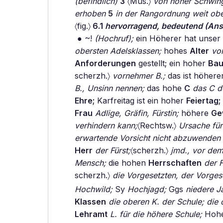
(befindlich)
3
〈Mus.〉
von hoher Schwin
erhoben
5
in der Rangordnung weit obe
〈fig.〉
6.1
hervorragend, bedeutend (An
● ~!
(Hochruf);
ein Höherer hat unser 
obersten Adelsklassen;
hohes
Alter
vor
Anforderungen
gestellt; ein hoher
Bau
scherzh.〉
vornehmer B.;
das ist höhere
B., Unsinn nennen;
das hohe
C
das C d
Ehre;
Karfreitag ist ein hoher
Feiertag;
Frau
Adlige, Gräfin, Fürstin;
höhere
Ge
verhindern kann;
〈Rechtsw.〉
Ursache für
erwartende Vorsicht nicht abzuwenden i
Herr
der Fürst;
〈scherzh.〉
jmd., vor de
Mensch;
die hohen
Herrschaften
der F
scherzh.〉
die Vorgesetzten, der Vorgese
Hochwild;
Sy
Hochjagd;
Ggs
niedere J
Klassen
die oberen K. der Schule; die 
Lehramt
L. für die höhere Schule;
Hoh