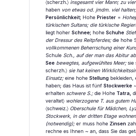
〈scherzh.〉
insgesamt vier Mann; zu vier
haben
von etwas od. jmdm. viel halten;
Persönlichkeit;
Hohe
Priester
=
Hohep
türkischen Sultans; die türkische Regier
liegt hoher
Schnee;
hohe
Schuhe
Stief
der Dressur des Reitpferdes;
die hohe S
vollkommenen Beherrschung einer Kuns
Schule
Sch., auf der man das Abitur a
See
bewegtes, aufgewühltes Meer;
sie
scherzh.〉
sie hat keinen Wirklichkeitssi
Einsatz;
eine hohe
Stellung
bekleiden,
haben; das Haus ist fünf
Stockwerke
erhalten
schwere S.;
die Hohe
Tatra,
d
veraltet〉
wohlerzogene T. aus gutem H
〈schweiz.〉
Oberschule für Mädchen, Ly
Stockwerk, in der dritten Etage wohnen
(notwendig);
er muss hohe
Zinsen
zah
rechne es Ihnen ~ an, dass Sie das g