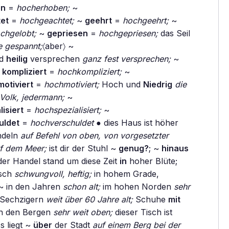
en
=
hocherhoben;
~
et
=
hochgeachtet;
~
geehrt
=
hochgeehrt;
~
chgelobt;
~
gepriesen
=
hochgepriesen;
das Seil
e gespannt;
〈aber〉 ~
nd
heilig
versprechen
ganz fest versprechen;
~
~
kompliziert
=
hochkompliziert;
~
motiviert
=
hochmotiviert;
Hoch und
Niedrig
die
Volk, jedermann;
~
lisiert
=
hochspezialisiert;
~
uldet
=
hochverschuldet
● dies Haus ist höher
ndeln
auf Befehl von oben, von vorgesetzter
uf dem Meer;
ist dir der Stuhl ~
genug?
; ~
hinaus
er Handel stand um diese Zeit
in
hoher Blüte;
üsch
schwungvoll, heftig;
in hohem Grade,
~ in den Jahren
schon alt;
im hohen Norden
sehr
n Sechzigern
weit über 60 Jahre alt;
Schuhe
mit
n den Bergen
sehr weit oben;
dieser Tisch ist
s liegt ~
über
der Stadt
auf einem Berg bei der