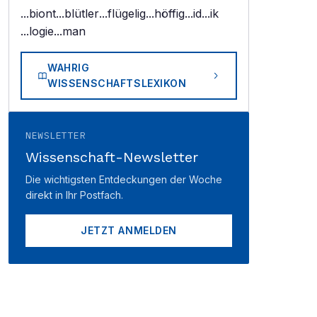
...biont
...blütler
...flügelig
...höffig
...id
...ik
...logie
...man
WAHRIG
WISSENSCHAFTSLEXIKON
NEWSLETTER
Wissenschaft-Newsletter
Die wichtigsten Entdeckungen der Woche
direkt in Ihr Postfach.
JETZT ANMELDEN