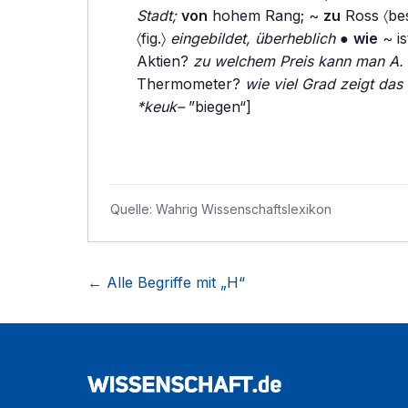
Stadt;
von
hohem Rang; ~
zu
Ross 〈bes
〈fig.〉
eingebildet, überheblich
●
wie
~ is
Aktien?
zu welchem Preis kann man A. 
Thermometer?
wie viel Grad zeigt das 
*keuk–
”biegen“]
Quelle:
Wahrig Wissenschaftslexikon
← Alle Begriffe mit „
H
“