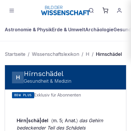
Astronomie & Physik
Erde & Umwelt
Archäologie
Gesundh
Startseite
/
Wissenschaftslexikon
/
H
/
Hirnschädel
Hirnschädel
H
Gesundheit & Medizin
Exklusiv für Abonnenten
BDW PLUS
Hirn|schä|del
〈m. 5; Anat.〉
das Gehirn
bedeckender Teil des Schädels