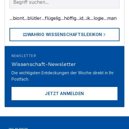
...biont
...blütler
...flügelig
...höffig
...id
...ik
...logie
...man
WAHRIG WISSENSCHAFTSLEXIKON
NEWSLETTER
Wissenschaft-Newsletter
Die wichtigsten Entdeckungen der Woche direkt in Ihr
Postfach.
JETZT ANMELDEN