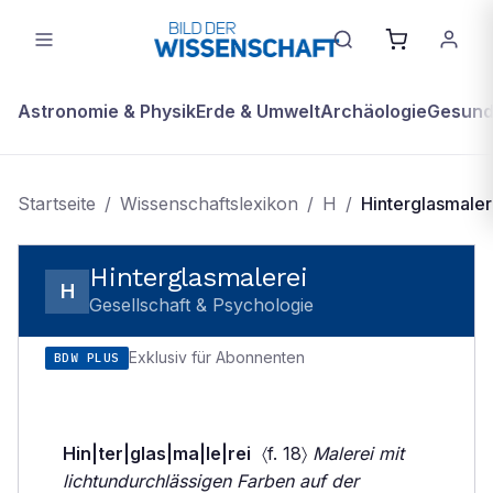
Astronomie & Physik
Erde & Umwelt
Archäologie
Gesundh
Startseite
/
Wissenschaftslexikon
/
H
/
Hinterglasmaler
Hinterglasmalerei
H
Gesellschaft & Psychologie
Exklusiv für Abonnenten
BDW PLUS
Hin|ter|glas|ma|le|rei
〈f. 18〉
Malerei mit
lichtundurchlässigen Farben auf der