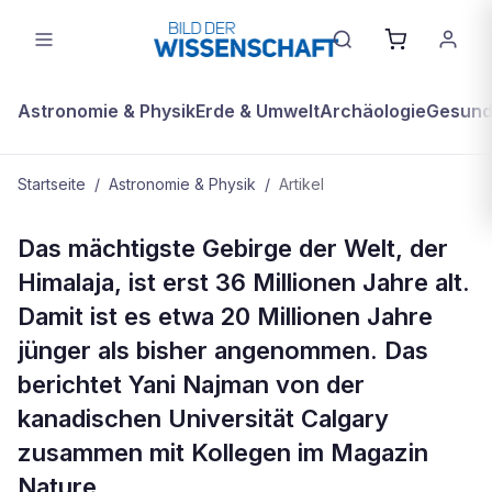
Astronomie & Physik
Erde & Umwelt
Archäologie
Gesundh
Startseite
/
Astronomie & Physik
/
Artikel
ASTRONOMIE & PHYSIK
Das mächtigste Gebirge der Welt, der
Himalaja ist wesentlich jünger als
Himalaja, ist erst 36 Millionen Jahre alt.
gedacht
Damit ist es etwa 20 Millionen Jahre
jünger als bisher angenommen. Das
berichtet Yani Najman von der
kanadischen Universität Calgary
zusammen mit Kollegen im Magazin
Nature.