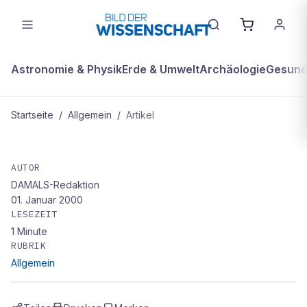
Astronomie & Physik
Erde & Umwelt
Archäologie
Gesundh
Startseite
/
Allgemein
/
Artikel
ALLGEMEIN
Highlights: 1999
AUTOR
DAMALS-Redaktion
01. Januar 2000
LESEZEIT
1
Minute
RUBRIK
Allgemein