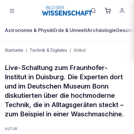
Astronomie & Physik
Erde & Umwelt
Archäologie
Gesundh
Startseite
/
Technik & Digitales
/
Artikel
TECHNIK & DIGITALES
Live-Schaltung zum Fraunhofer-
High-Tech im Alltag
Institut in Duisburg. Die Experten dort
und im Deutschen Museum Bonn
diskutierten über die hochmoderne
Technik, die in Alltagsgeräten steckt –
zum Beispiel in einer Waschmaschine.
AUTOR