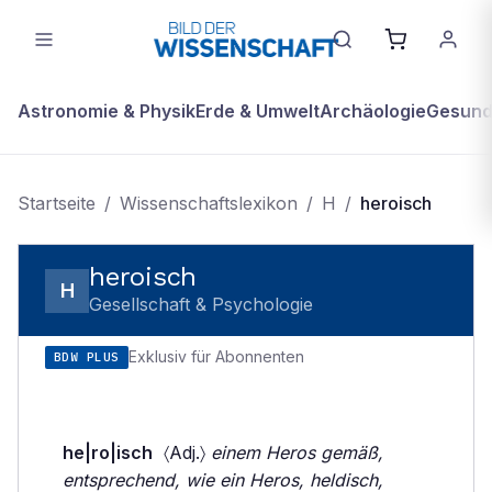
Astronomie & Physik
Erde & Umwelt
Archäologie
Gesundh
Startseite
/
Wissenschaftslexikon
/
H
/
heroisch
heroisch
H
Gesellschaft & Psychologie
Exklusiv für Abonnenten
BDW PLUS
he|ro|isch
〈Adj.〉
einem Heros gemäß,
entsprechend, wie ein Heros, heldisch,