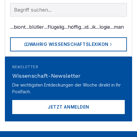
Begriff im Lexikon suchen
...biont
...blütler
...flügelig
...höffig
...id
...ik
...logie
...man
WAHRIG WISSENSCHAFTSLEXIKON
NEWSLETTER
Wissenschaft-Newsletter
Die wichtigsten Entdeckungen der Woche direkt in Ihr
Postfach.
JETZT ANMELDEN