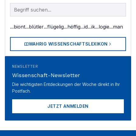
Begriff im Lexikon suchen
...biont
...blütler
...flügelig
...höffig
...id
...ik
...logie
...man
WAHRIG WISSENSCHAFTSLEXIKON
NEWSLETTER
Wissenschaft-Newsletter
Die wichtigsten Entdeckungen der Woche direkt in Ihr
Postfach.
JETZT ANMELDEN