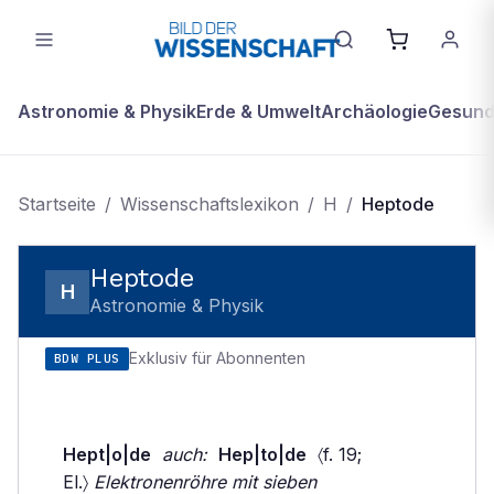
Astronomie & Physik
Erde & Umwelt
Archäologie
Gesundh
Startseite
/
Wissenschaftslexikon
/
H
/
Heptode
Heptode
H
Astronomie & Physik
Exklusiv für Abonnenten
BDW PLUS
Hept|o|de
auch:
Hep|to|de
〈f. 19;
El.〉
Elektronenröhre mit sieben