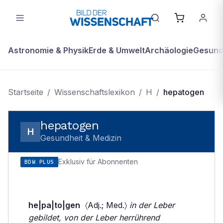
Astronomie & Physik
Erde & Umwelt
Archäologie
Gesundh
Startseite
/
Wissenschaftslexikon
/
H
/
hepatogen
hepatogen
H
Gesundheit & Medizin
Exklusiv für Abonnenten
BDW PLUS
he|pa|to|gen
〈Adj.; Med.〉
in der Leber
gebildet, von der Leber herrührend