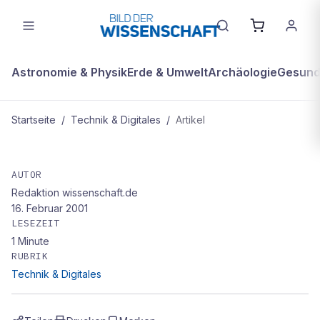
Astronomie & Physik
Erde & Umwelt
Archäologie
Gesundh
Startseite
/
Technik & Digitales
/
Artikel
TECHNIK & DIGITALES
Helm auf zum Denken?
AUTOR
Redaktion wissenschaft.de
16. Februar 2001
LESEZEIT
1
Minute
RUBRIK
Technik & Digitales