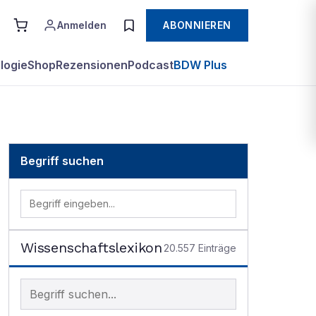
Anmelden
ABONNIEREN
logie
Shop
Rezensionen
Podcast
BDW Plus
Begriff suchen
Wissenschaftslexikon
20.557
Einträge
Begriff im Lexikon suchen