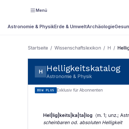
Menü
Astronomie & Physik
Erde & Umwelt
Archäologie
Gesun
Startseite
/
Wissenschaftslexikon
/
H
/
Helli
Helligkeitskatalog
H
Astronomie & Physik
Exklusiv für Abonnenten
BDW PLUS
Hel|lig|keits|ka|ta|log
〈m. 1; unz.; Ast
scheinbaren od. absoluten Helligkeit