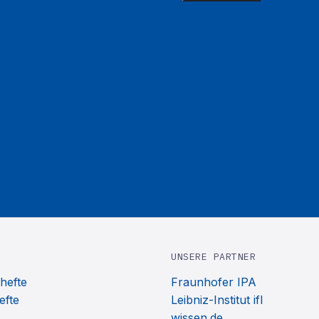
UNSERE PARTNER
hefte
Fraunhofer IPA
efte
Leibniz-Institut ifl
wissen.de