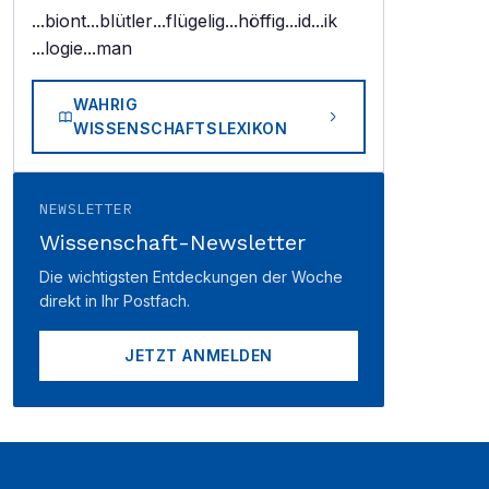
...biont
...blütler
...flügelig
...höffig
...id
...ik
...logie
...man
WAHRIG
WISSENSCHAFTSLEXIKON
NEWSLETTER
Wissenschaft-Newsletter
Die wichtigsten Entdeckungen der Woche
direkt in Ihr Postfach.
JETZT ANMELDEN