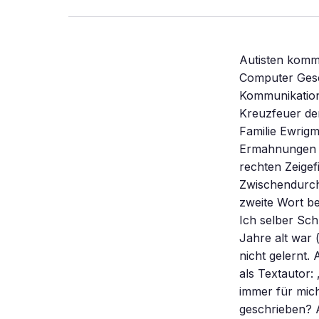
Autisten kommunizieren nicht mit ihrer Umwelt. Dennoch haben einige auf dem Computer Geschichten und Gedichte geschrieben – mit Hilfe der „Gestützten Kommunikation”. Ist die Methode für sie ein Tor zur Welt? Seit einiger Zeit steht sie im Kreuzfeuer der Kritik. Eine eigenartige Szene entfaltet sich bei meinem Besuch bei Familie Ewrigmann (Name geändert) im vollgestellten Arbeitszimmer. Von regelmäßigen Ermahnungen seiner Mutter angefeuert, findet der 21-jährige Thomas mit seinem rechten Zeigefinger einen Knopf nach dem anderen auf der Computertastatur. Zwischendurch schmiegt sich der äußerlich erwachsene Junge an seine Mutter. Jedes zweite Wort beginnt er groß: „Ich möchte FC zeigen. Weil ich Dich bereden Will, dass Ich selber Schreibe”. Thomas Ewrigmann wurde als Autist diagnostiziert, als er sieben Jahre alt war (siehe Kasten „Autisten – in sich eingeschlossen”). Richtig sprechen hat er nicht gelernt. Aber seit kurzem nennt ein Notenblatt mit dem Titel „Ich darf frei sein” ihn als Textautor: „Einsam war die Welt für mich, Menschen waren fern. Nur einer war immer für mich da: Jesus, er war mir nah, so nah!” Hat wirklich Thomas dieses Lied geschrieben? An einem besteht kein Zweifel: Er hat es im Zeitlupentempo Buchstabe für Buchstabe in den Computer getippt – genauso wie viele andere Texte. Doch er schreibt nicht allein. Eine so genannte Stützerin, meist seine Mutter, legt eine Hand auf seinen Oberschenkel oder hält ihn am Unterarm. Nimmt sie Einfluss auf ihn? Dirigiert sie die Buchstabenfolge? Das ist der Verdacht, der die „Gestützte Kommunikation” seit Beginn begleitet. Sie wird von den Befürwortern definiert als „ physische Hilfestellung, die Kontakt gestörten Menschen hilft, sich schriftsprachlich mitzuteilen”. Die spezielle Schreibtechnik dazu – eben die Gestützte Kommunikation – scheint ein Tor zur Welt für die 