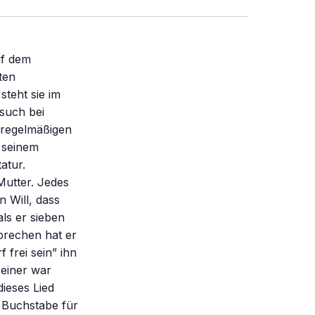
te, wie ein gestützter Autist sie produziert, tatsächlich „automatisch” geschrieben werden? Der Heidelberger Pädagogik-Professor Theo Klauß, der als einer von wenigen Akademikern die Wirksamkeit von FC nicht ausschließt, bezweifelt dies. Kurioses am Rande: Anfang des vergangenen Jahrhunderts verfasste die Hausfrau Pearl Curran Tausende von Seiten automatisch – diktiert angeblich von einer seit Jahrhunderten toten Engländerin. Bleibt die Frage, wie die Gedanken der Stützer auf die Gestützten übertragen werden. Eine japanische Studie kam einer subtilen Steuerung auf die Spur. Versuchsperson war die nicht sprechende Autistin J., die mit Hilfe ihrer stützenden Mutter sogar Gedichte und Aufsätze zu Papier brachte. Zeitlupe