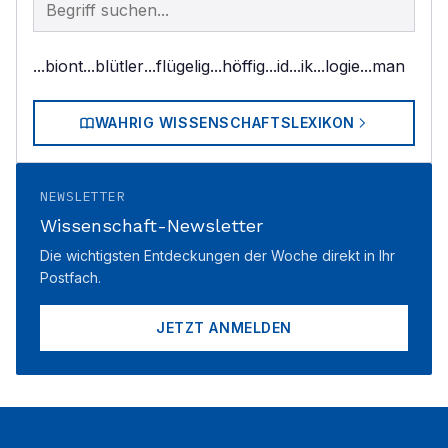
...biont
...blütler
...flügelig
...höffig
...id
...ik
...logie
...man
WAHRIG WISSENSCHAFTSLEXIKON
NEWSLETTER
Wissenschaft-Newsletter
Die wichtigsten Entdeckungen der Woche direkt in Ihr
Postfach.
JETZT ANMELDEN