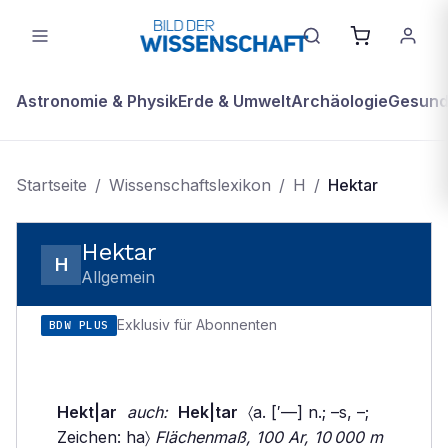
Astronomie & Physik
Erde & Umwelt
Archäologie
Gesundh
Startseite
/
Wissenschaftslexikon
/
H
/
Hektar
Hektar
H
Allgemein
Exklusiv für Abonnenten
BDW PLUS
Hekt|ar
auch:
Hek|tar
〈a. [′––] n.; –s, –;
Zeichen: ha〉
Flächenmaß, 100 Ar, 10 000 m