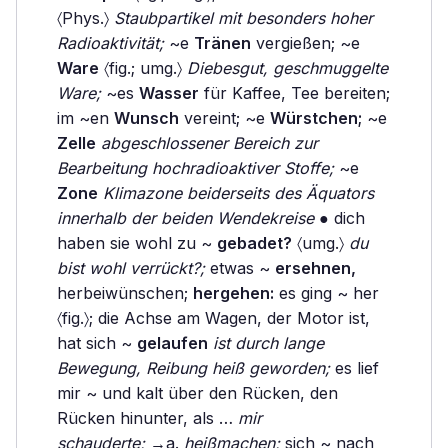
〈Phys.〉
Staubpartikel mit besonders hoher
Radioaktivität;
~e
Tränen
vergießen; ~e
Ware
〈fig.; umg.〉
Diebesgut, geschmuggelte
Ware;
~es
Wasser
für Kaffee, Tee bereiten;
im ~en
Wunsch
vereint; ~e
Würstchen;
~e
Zelle
abgeschlossener Bereich zur
Bearbeitung hochradioaktiver Stoffe;
~e
Zone
Klimazone beiderseits des Äquators
innerhalb der beiden Wendekreise
● dich
haben sie wohl zu ~
gebadet?
〈umg.〉
du
bist wohl verrückt?;
etwas ~
ersehnen,
herbeiwünschen;
hergehen:
es ging ~ her
〈fig.〉; die Achse am Wagen, der Motor ist,
hat sich ~
gelaufen
ist durch lange
Bewegung, Reibung heiß geworden;
es lief
mir ~ und kalt über den Rücken, den
Rücken hinunter, als …
mir
schauderte;
→a.
heißmachen;
sich ~ nach