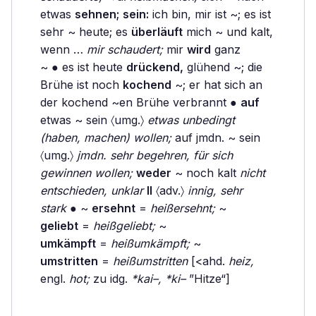
etwas
sehnen;
sein:
ich bin, mir ist ~; es ist
sehr ~ heute; es
überläuft
mich ~ und kalt,
wenn …
mir schaudert;
mir
wird
ganz
~ ● es ist heute
drückend,
glühend ~; die
Brühe ist noch
kochend
~; er hat sich an
der kochend ~en Brühe verbrannt ●
auf
etwas ~ sein 〈umg.〉
etwas unbedingt
(haben, machen) wollen;
auf jmdn. ~ sein
〈umg.〉
jmdn. sehr begehren, für sich
gewinnen wollen;
weder
~ noch kalt
nicht
entschieden, unklar
II
〈adv.〉
innig, sehr
stark
● ~
ersehnt
=
heißersehnt;
~
geliebt
=
heißgeliebt;
~
umkämpft
=
heißumkämpft;
~
umstritten
=
heißumstritten
[<ahd.
heiz,
engl.
hot;
zu idg.
*kai–,
*ki–
”Hitze“]