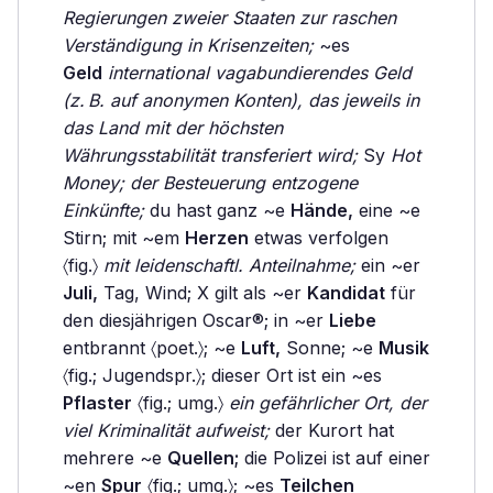
Regierungen zweier Staaten zur raschen
Verständigung in Krisenzeiten;
~es
Geld
international vagabundierendes Geld
(z. B. auf anonymen Konten), das jeweils in
das Land mit der höchsten
Währungsstabilität transferiert wird;
Sy
Hot
Money;
der Besteuerung entzogene
Einkünfte;
du hast ganz ~e
Hände,
eine ~e
Stirn; mit ~em
Herzen
etwas verfolgen
〈fig.〉
mit leidenschaftl. Anteilnahme;
ein ~er
Juli,
Tag, Wind; X gilt als ~er
Kandidat
für
den diesjährigen Oscar®; in ~er
Liebe
entbrannt 〈poet.〉; ~e
Luft,
Sonne; ~e
Musik
〈fig.; Jugendspr.〉; dieser Ort ist ein ~es
Pflaster
〈fig.; umg.〉
ein gefährlicher Ort, der
viel Kriminalität aufweist;
der Kurort hat
mehrere ~e
Quellen;
die Polizei ist auf einer
~en
Spur
〈fig.; umg.〉; ~es
Teilchen