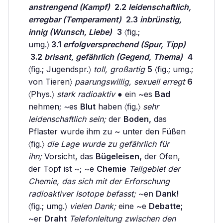
anstrengend (Kampf)
2.2
leidenschaftlich,
erregbar (Temperament)
2.3
inbrünstig,
innig (Wunsch, Liebe)
3
〈fig.;
umg.〉
3.1
erfolgversprechend (Spur, Tipp)
3.2
brisant, gefährlich (Gegend, Thema)
4
〈fig.; Jugendspr.〉
toll, großartig
5
〈fig.; umg.;
von Tieren〉
paarungswillig, sexuell erregt
6
〈Phys.〉
stark radioaktiv
● ein ~es
Bad
nehmen; ~es
Blut
haben 〈fig.〉
sehr
leidenschaftlich sein;
der
Boden,
das
Pflaster wurde ihm zu ~ unter den Füßen
〈fig.〉
die Lage wurde zu gefährlich für
ihn;
Vorsicht, das
Bügeleisen,
der Ofen,
der Topf ist ~; ~e
Chemie
Teilgebiet der
Chemie, das sich mit der Erforschung
radioaktiver Isotope befasst;
~en
Dank!
〈fig.; umg.〉
vielen Dank;
eine ~e
Debatte;
~er
Draht
Telefonleitung zwischen den