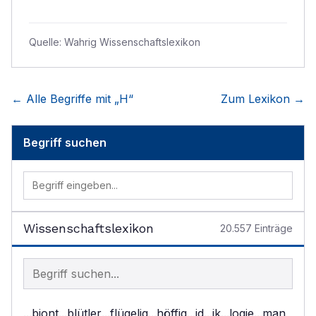
Quelle:
Wahrig Wissenschaftslexikon
← Alle Begriffe mit „
H
“
Zum Lexikon →
Begriff suchen
Wissenschaftslexikon
20.557
Einträge
Begriff im Lexikon suchen
...biont
...blütler
...flügelig
...höffig
...id
...ik
...logie
...man