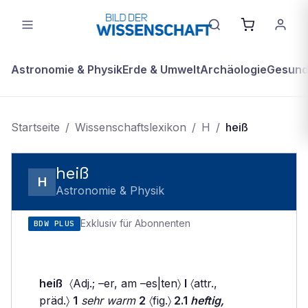
Astronomie & Physik
Erde & Umwelt
Archäologie
Gesundh
Startseite
/
Wissenschaftslexikon
/
H
/
heiß
heiß
H
Astronomie & Physik
Exklusiv für Abonnenten
BDW PLUS
heiß
〈Adj.; –er, am –es|ten〉
I
〈attr.,
präd.〉
1
sehr warm
2
〈fig.〉
2.1
heftig,