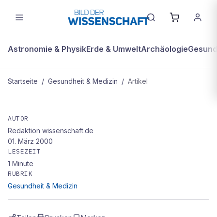
Astronomie & Physik
Erde & Umwelt
Archäologie
Gesundh
Startseite
/
Gesundheit & Medizin
/
Artikel
GESUNDHEIT & MEDIZIN
Heiliger Hippokrates: Stramme
AUTOR
Redaktion wissenschaft.de
Blütenpracht
01. März 2000
LESEZEIT
1
Minute
RUBRIK
Gesundheit & Medizin