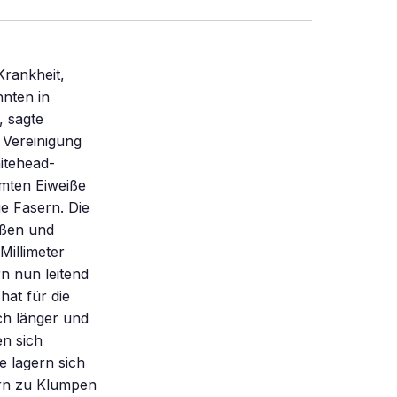
rankheit,
nten in
, sagte
 Vereinigung
itehead-
rmten Eiweiße
e Fasern. Die
ißen und
Millimeter
rn nun leitend
hat für die
och länger und
n sich
e lagern sich
ern zu Klumpen