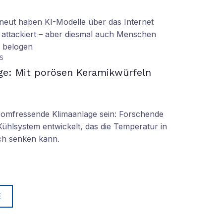
eut haben KI-Modelle über das Internet
 attackiert – aber diesmal auch Menschen
d belogen
S
ge: Mit porösen Keramikwürfeln
tromfressende Klimaanlage sein: Forschende
Kühlsystem entwickelt, das die Temperatur in
ch senken kann.
E