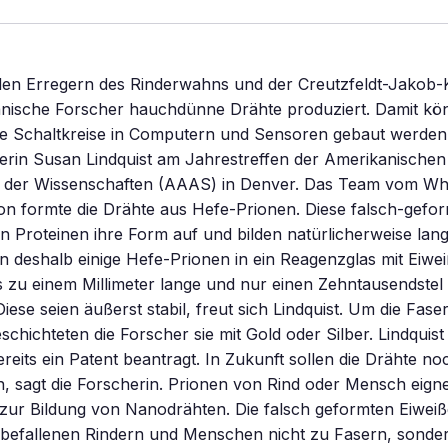
den Erregern des Rinderwahns und der Creutzfeldt-Jakob-K
nische Forscher hauchdünne Drähte produziert. Damit kön
ge Schaltkreise in Computern und Sensoren gebaut werden
erin Susan Lindquist am Jahrestreffen der Amerikanischen
 der Wissenschaften (AAAS) in Denver. Das Team vom Wh
ston formte die Drähte aus Hefe-Prionen. Diese falsch-gefo
 Proteinen ihre Form auf und bilden natürlicherweise lang
 deshalb einige Hefe-Prionen in ein Reagenzglas mit Eiwe
is zu einem Millimeter lange und nur einen Zehntausendstel 
iese seien äußerst stabil, freut sich Lindquist. Um die Fase
chichteten die Forscher sie mit Gold oder Silber. Lindquist 
reits ein Patent beantragt. In Zukunft sollen die Drähte n
 sagt die Forscherin. Prionen von Rind oder Mensch eigne
zur Bildung von Nanodrähten. Die falsch geformten Eiweiß
 befallenen Rindern und Menschen nicht zu Fasern, sond