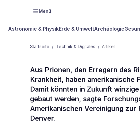
Menü
Astronomie & Physik
Erde & Umwelt
Archäologie
Gesun
Startseite
/
Technik & Digitales
/
Artikel
TECHNIK & DIGITALES
Aus Prionen, den Erregern des R
Hauchfeine 
Krankheit, haben amerikanische 
Damit könnten in Zukunft winzig
Prionen
gebaut werden, sagte Forschungsl
Amerikanischen Vereinigung zur 
Denver.