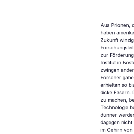
Aus Prionen, 
haben amerika
Zukunft winzi
Forschungsleit
zur Förderung
Institut in Bo
zwingen andern
Forscher gaben
erhielten so b
dicke Fasern. D
zu machen, bes
Technologie be
dünner werden,
dagegen nicht 
im Gehirn von