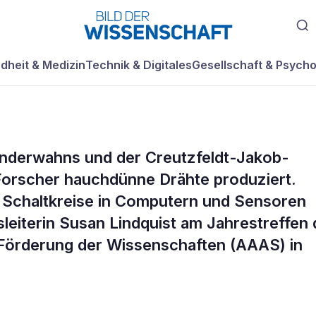
dheit & Medizin
Technik & Digitales
Gesellschaft & Psycho
inderwahns und der Creutzfeldt-Jakob-
Drähte aus
Forscher hauchdünne Drähte produziert.
e Schaltkreise in Computern und Sensoren
eiterin Susan Lindquist am Jahrestreffen 
Förderung der Wissenschaften (AAAS) in