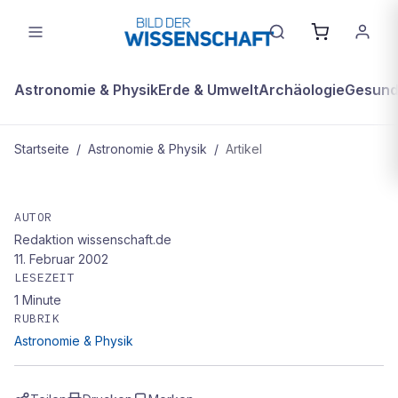
Astronomie & Physik
Erde & Umwelt
Archäologie
Gesundh
Startseite
/
Astronomie & Physik
/
Artikel
ASTRONOMIE & PHYSIK
Harvard-Forscher stellen Konzept
AUTOR
Redaktion wissenschaft.de
für "Nano-Leuchtdiode" vor
11. Februar 2002
LESEZEIT
1
Minute
RUBRIK
Astronomie & Physik