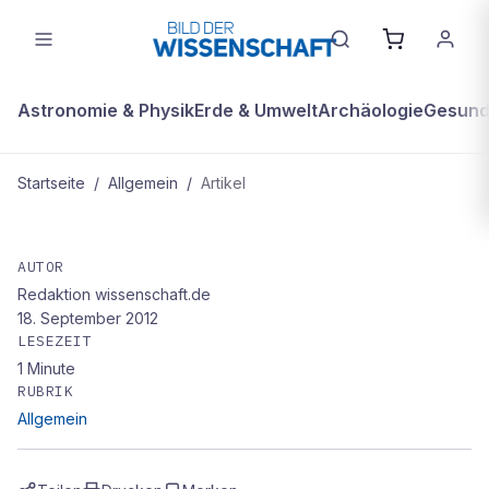
Astronomie & Physik
Erde & Umwelt
Archäologie
Gesundh
Startseite
/
Allgemein
/
Artikel
ALLGEMEIN
Hansjörg Lerchenmüller
AUTOR
Redaktion wissenschaft.de
18. September 2012
LESEZEIT
1
Minute
RUBRIK
Allgemein