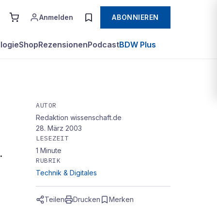
Anmelden
ABONNIEREN
logie
Shop
Rezensionen
Podcast
BDW Plus
AUTOR
Redaktion wissenschaft.de
hr
28. März 2003
LESEZEIT
1
Minute
.
RUBRIK
Technik & Digitales
Teilen
Drucken
Merken