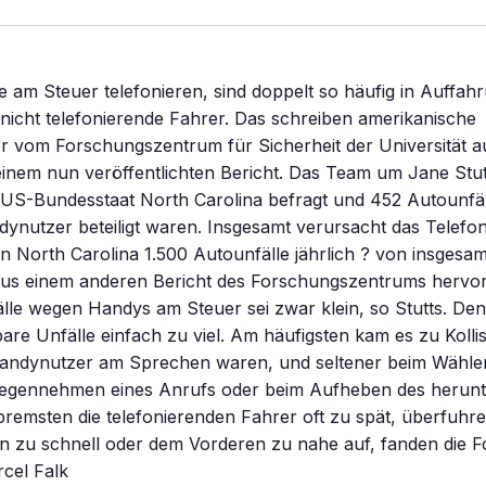
e am Steuer telefonieren, sind doppelt so häufig in Auffahr
 nicht telefonierende Fahrer. Das schreiben amerikanische
r vom Forschungszentrum für Sicherheit der Universität a
 einem nun veröffentlichten Bericht. Das Team um Jane Stu
US-Bundesstaat North Carolina befragt und 452 Autounfäll
ynutzer beteiligt waren. Insgesamt verursacht das Telefo
 in North Carolina 1.500 Autounfälle jährlich ? von insgesa
aus einem anderen Bericht des Forschungszentrums hervor
älle wegen Handys am Steuer sei zwar klein, so Stutts. De
are Unfälle einfach zu viel. Am häufigsten kam es zu Kolli
andynutzer am Sprechen waren, und seltener beim Wählen
gennehmen eines Anrufs oder beim Aufheben des herunt
bremsten die telefonierenden Fahrer oft zu spät, überfuhre
n zu schnell oder dem Vorderen zu nahe auf, fanden die F
cel Falk