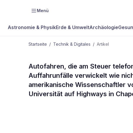
Menü
Astronomie & Physik
Erde & Umwelt
Archäologie
Gesun
Startseite
/
Technik & Digitales
/
Artikel
TECHNIK & DIGITALES
Autofahren, die am Steuer telefon
Handynutzer
Auffahrunfälle verwickelt wie nic
amerikanische Wissenschaftler v
Auffahrunfäl
Universität auf Highways in Chapel