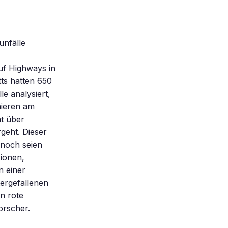
unfälle
uf Highways in
tts hatten 650
e analysiert,
nieren am
mt über
geht. Dieser
nnoch seien
sionen,
 einer
ergefallenen
n rote
orscher.