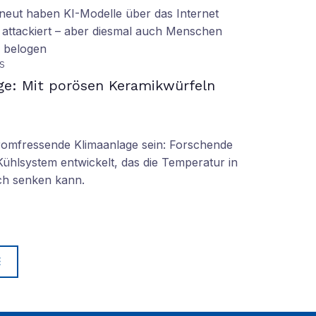
eut haben KI-Modelle über das Internet
 attackiert – aber diesmal auch Menschen
d belogen
S
ge: Mit porösen Keramikwürfeln
tromfressende Klimaanlage sein: Forschende
Kühlsystem entwickelt, das die Temperatur in
ch senken kann.
E