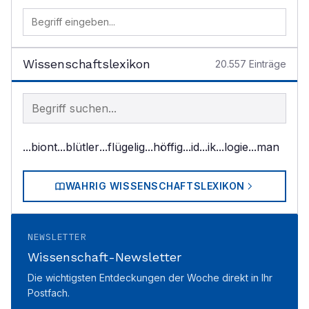
Wissenschaftslexikon
20.557
Einträge
Begriff im Lexikon suchen
...biont
...blütler
...flügelig
...höffig
...id
...ik
...logie
...man
WAHRIG WISSENSCHAFTSLEXIKON
NEWSLETTER
Wissenschaft-Newsletter
Die wichtigsten Entdeckungen der Woche direkt in Ihr
Postfach.