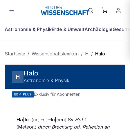
Astronomie & Physik
Erde & Umwelt
Archäologie
Gesundh
Startseite
/
Wissenschaftslexikon
/
H
/
Halo
Halo
H
Astronomie & Physik
Exklusiv für Abonnenten
BDW PLUS
Ha|lo
〈m.; –s, –lo|nen〉 Sy
Hof
1
〈Meteor.〉
durch Brechung od. Reflexion an